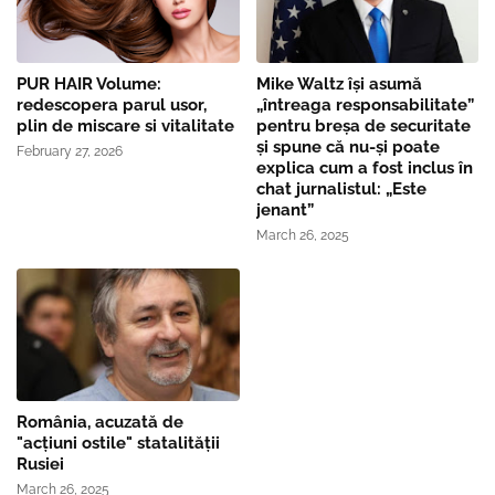
PUR HAIR Volume:
Mike Waltz îşi asumă
redescopera parul usor,
„întreaga responsabilitate”
plin de miscare si vitalitate
pentru breşa de securitate
și spune că nu-și poate
February 27, 2026
explica cum a fost inclus în
chat jurnalistul: „Este
jenant”
March 26, 2025
România, acuzată de
"acțiuni ostile" statalității
Rusiei
March 26, 2025