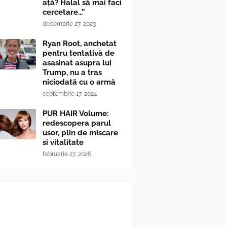
ață? Halal să mai faci
cercetare...”
decembrie 27, 2023
Ryan Root, anchetat
pentru tentativă de
asasinat asupra lui
Trump, nu a tras
niciodată cu o armă
septembrie 17, 2024
PUR HAIR Volume:
redescopera parul
usor, plin de miscare
si vitalitate
februarie 27, 2026