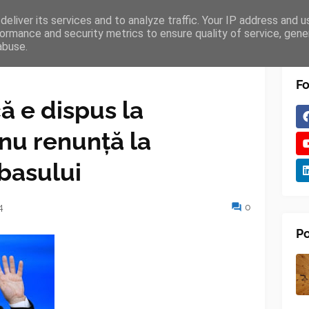
eliver its services and to analyze traffic. Your IP address and 
TURES
BLOGGER
TIPOGRAPHY
SHORTCODES
ormance and security metrics to ensure quality of service, gen
abuse.
Fo
ă e dispus la
 nu renunță la
basului
4
0
Po