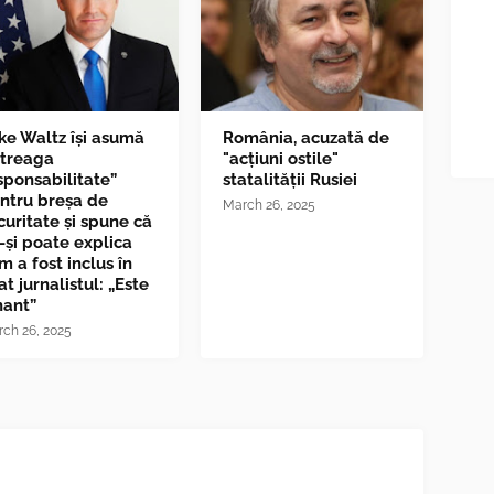
ke Waltz îşi asumă
România, acuzată de
ntreaga
"acțiuni ostile"
sponsabilitate”
statalității Rusiei
ntru breşa de
March 26, 2025
curitate și spune că
-și poate explica
m a fost inclus în
at jurnalistul: „Este
nant”
ch 26, 2025