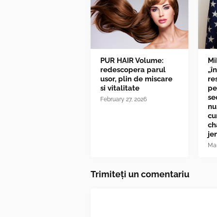
PUR HAIR Volume:
Mi
redescopera parul
„î
usor, plin de miscare
re
si vitalitate
pe
se
February 27, 2026
nu
cu
ch
je
Mar
Trimiteți un comentariu