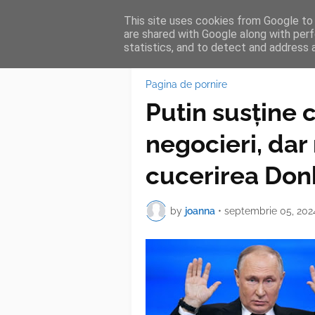
This site uses cookies from Google to d
HOME
FEA
are shared with Google along with perf
statistics, and to detect and address 
Pagina de pornire
Putin susține c
negocieri, dar
cucerirea Don
by
joanna
•
septembrie 05, 202