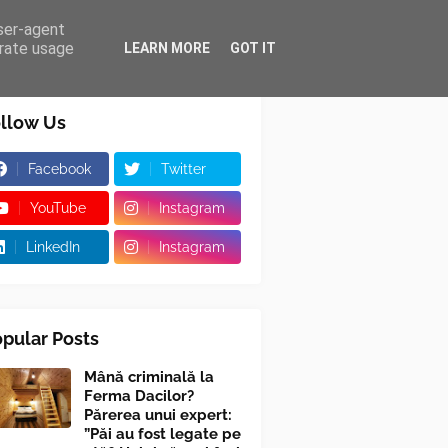
user-agent
erate usage
LEARN MORE
GOT IT
llow Us
Facebook
Twitter
YouTube
Instagram
LinkedIn
Instagram
pular Posts
Mână criminală la
Ferma Dacilor?
Părerea unui expert:
”Păi au fost legate pe