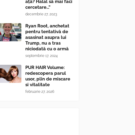
ață? Halal să mai faci
cercetare...”
decembrie 27, 2023
Ryan Root, anchetat
pentru tentativă de
asasinat asupra lui
Trump, nu a tras
niciodată cu o armă
septembrie 17, 2024
PUR HAIR Volume:
redescopera parul
usor, plin de miscare
si vitalitate
februarie 27, 2026