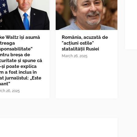
ke Waltz îşi asumă
România, acuzată de
ntreaga
"acțiuni ostile"
sponsabilitate”
statalității Rusiei
ntru breşa de
March 26, 2025
curitate și spune că
-și poate explica
m a fost inclus în
at jurnalistul: „Este
nant”
ch 26, 2025