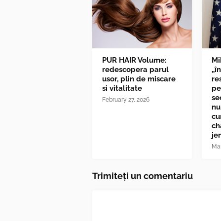
PUR HAIR Volume:
Mi
redescopera parul
„î
usor, plin de miscare
re
si vitalitate
pe
se
February 27, 2026
nu
cu
ch
je
Mar
Trimiteți un comentariu