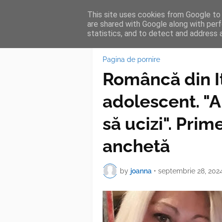
This site uses cookies from Google to d
HOME
FEA
are shared with Google along with perf
statistics, and to detect and address 
Pagina de pornire
Româncă din I
adolescent. "A
să ucizi". Prim
anchetă
by
joanna
•
septembrie 28, 202