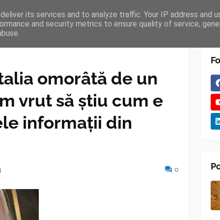
eliver its services and to analyze traffic. Your IP address and 
TURES
BLOGGER
TIPOGRAPHY
SHORTCODES
ormance and security metrics to ensure quality of service, gen
abuse.
Fo
talia omorâtă de un
m vrut să știu cum e
ele informații din
Po
4
0