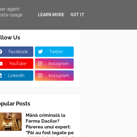
user-agent
erate usage
LEARN MORE
GOT IT
llow Us
Facebook
Twitter
YouTube
Instagram
LinkedIn
Instagram
pular Posts
Mână criminală la
Ferma Dacilor?
Părerea unui expert:
”Păi au fost legate pe