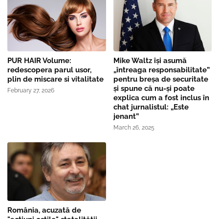
PUR HAIR Volume:
Mike Waltz îşi asumă
redescopera parul usor,
„întreaga responsabilitate”
plin de miscare si vitalitate
pentru breşa de securitate
și spune că nu-și poate
February 27, 2026
explica cum a fost inclus în
chat jurnalistul: „Este
jenant”
March 26, 2025
România, acuzată de