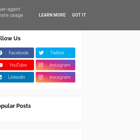
user-agent
erate usage
LEARN MORE
GOT IT
llow Us
Facebook
Twitter
YouTube
Instagram
LinkedIn
Instagram
pular Posts