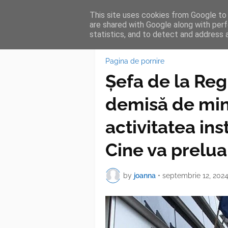
This site uses cookies from Google to d
HOME
FEA
are shared with Google along with perf
statistics, and to detect and address 
Pagina de pornire
Șefa de la Reg
demisă de mini
activitatea inst
Cine va prelua
by
joanna
•
septembrie 12, 202