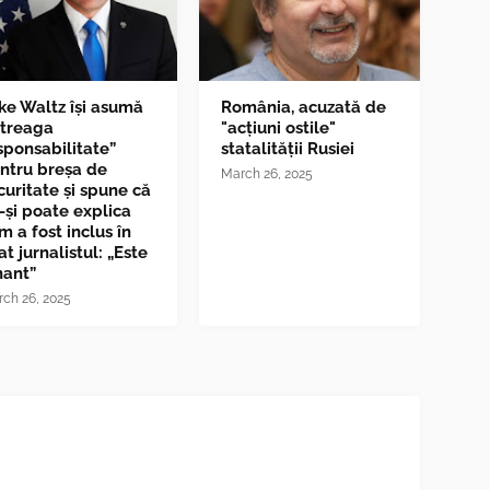
ke Waltz îşi asumă
România, acuzată de
ntreaga
"acțiuni ostile"
sponsabilitate”
statalității Rusiei
ntru breşa de
March 26, 2025
curitate și spune că
-și poate explica
m a fost inclus în
at jurnalistul: „Este
nant”
ch 26, 2025