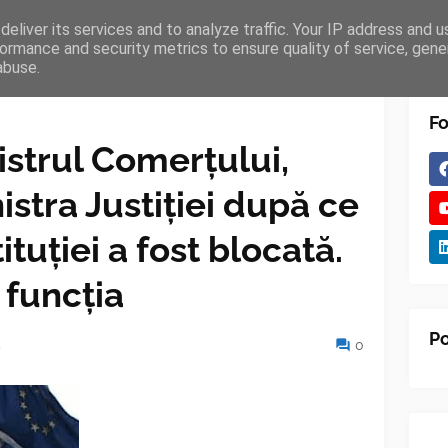
eliver its services and to analyze traffic. Your IP address and 
TURES
BLOGGER
TIPOGRAPHY
SHORTCODES
ormance and security metrics to ensure quality of service, gen
abuse.
Fo
istrul Comerțului,
stra Justiției după ce
ituției a fost blocată.
 funcția
Po
4
0