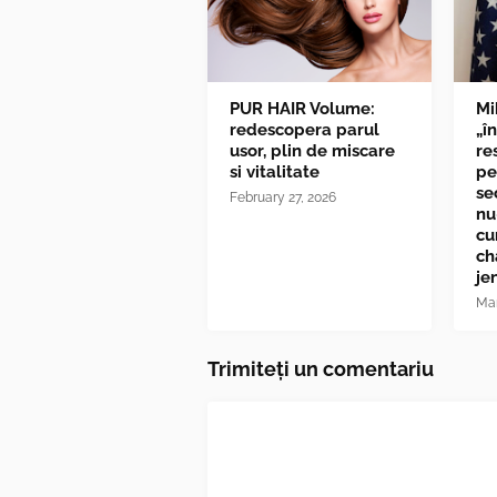
PUR HAIR Volume:
Mi
redescopera parul
„î
usor, plin de miscare
re
si vitalitate
pe
se
February 27, 2026
nu
cu
ch
je
Mar
Trimiteți un comentariu