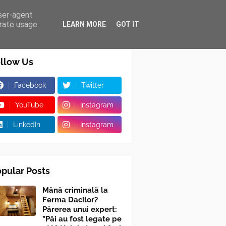
user-agent
erate usage
LEARN MORE
GOT IT
llow Us
Facebook
Twitter
YouTube
Instagram
LinkedIn
Instagram
pular Posts
Mână criminală la
Ferma Dacilor?
Părerea unui expert:
”Păi au fost legate pe