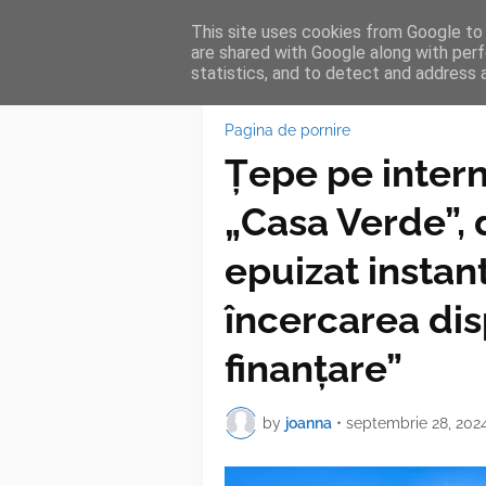
This site uses cookies from Google to d
HOME
FEA
are shared with Google along with perf
statistics, and to detect and address 
Pagina de pornire
Țepe pe inter
„Casa Verde”, 
epuizat instan
încercarea dis
finanțare”
by
joanna
•
septembrie 28, 202