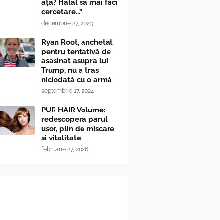
ață? Halal să mai faci
cercetare...”
decembrie 27, 2023
Ryan Root, anchetat
pentru tentativă de
asasinat asupra lui
Trump, nu a tras
niciodată cu o armă
septembrie 17, 2024
PUR HAIR Volume:
redescopera parul
usor, plin de miscare
si vitalitate
februarie 27, 2026