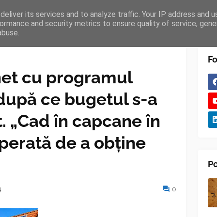
eliver its services and to analyze traffic. Your IP address and 
TURES
BLOGGER
TIPOGRAPHY
SHORTCODES
ormance and security metrics to ensure quality of service, gen
abuse.
Fo
net cu programul
după ce bugetul s-a
t. „Cad în capcane în
perată de a obține
Po
4
0