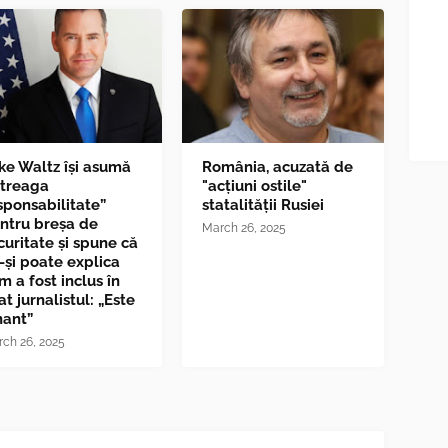
ke Waltz îşi asumă
România, acuzată de
ntreaga
"acțiuni ostile"
sponsabilitate”
statalității Rusiei
ntru breşa de
March 26, 2025
curitate și spune că
-și poate explica
m a fost inclus în
at jurnalistul: „Este
nant”
ch 26, 2025