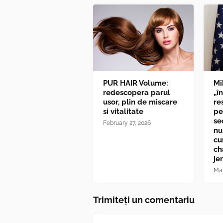
PUR HAIR Volume:
Mi
redescopera parul
„î
usor, plin de miscare
re
si vitalitate
pe
se
February 27, 2026
nu
cu
ch
je
Mar
Trimiteți un comentariu