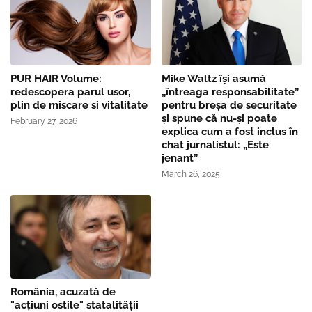
PUR HAIR Volume:
Mike Waltz îşi asumă
redescopera parul usor,
„întreaga responsabilitate”
plin de miscare si vitalitate
pentru breşa de securitate
și spune că nu-și poate
February 27, 2026
explica cum a fost inclus în
chat jurnalistul: „Este
jenant”
March 26, 2025
România, acuzată de
"acțiuni ostile" statalității