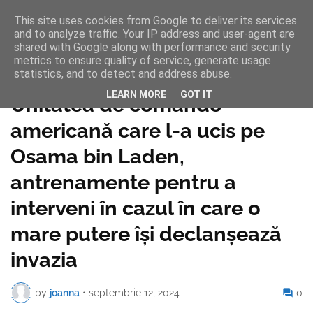
This site uses cookies from Google to deliver its services
and to analyze traffic. Your IP address and user-agent are
shared with Google along with performance and security
metrics to ensure quality of service, generate usage
statistics, and to detect and address abuse.
Pagina de pornire
LEARN MORE
GOT IT
Unitatea de comando
americană care l-a ucis pe
Osama bin Laden,
antrenamente pentru a
interveni în cazul în care o
mare putere își declanșează
invazia
by
joanna
•
septembrie 12, 2024
0