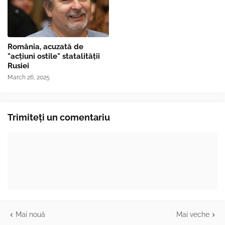
România, acuzată de
"acțiuni ostile" statalității
Rusiei
March 26, 2025
Trimiteți un comentariu
Mai nouă
Mai veche