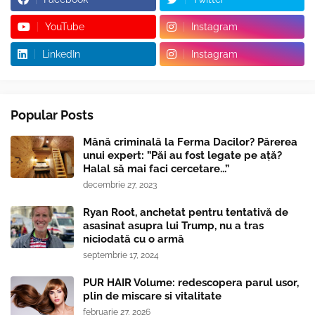
YouTube
Instagram
LinkedIn
Instagram
Popular Posts
Mână criminală la Ferma Dacilor? Părerea
unui expert: ”Păi au fost legate pe ață?
Halal să mai faci cercetare...”
decembrie 27, 2023
Ryan Root, anchetat pentru tentativă de
asasinat asupra lui Trump, nu a tras
niciodată cu o armă
septembrie 17, 2024
PUR HAIR Volume: redescopera parul usor,
plin de miscare si vitalitate
februarie 27, 2026