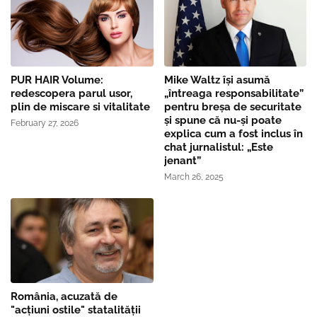
PUR HAIR Volume:
Mike Waltz îşi asumă
redescopera parul usor,
„întreaga responsabilitate”
plin de miscare si vitalitate
pentru breşa de securitate
și spune că nu-și poate
February 27, 2026
explica cum a fost inclus în
chat jurnalistul: „Este
jenant”
March 26, 2025
România, acuzată de
"acțiuni ostile" statalității