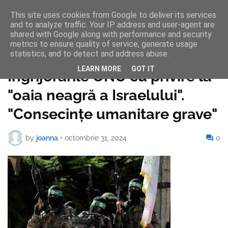
This site uses cookies from Google to deliver its services
and to analyze traffic. Your IP address and user-agent are
shared with Google along with performance and security
metrics to ensure quality of service, generate usage
statistics, and to detect and address abuse.
Pagina de pornire
LEARN MORE
GOT IT
Îngrijorările ONU cu privire la
"oaia neagră a Israelului".
"Consecințe umanitare grave"
by
joanna
•
octombrie 31, 2024
0