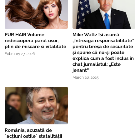
PUR HAIR Volume:
Mike Waltz îşi asumă
redescopera parul usor,
„întreaga responsabilitate”
plin de miscare si vitalitate
pentru breşa de securitate
și spune că nu-și poate
February 27, 2026
explica cum a fost inclus în
chat jurnalistul: „Este
jenant”
March 26, 2025
România, acuzată de
"acțiuni ostile" statalității