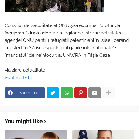
Consiliul de Securitate al ONU şi-a exprimat "profunda
îngrijorare" după adoptarea legilor ce interzic activitatea
agenţiei ONU pentru refugiaţii palestinieni în Israel, cerând
acestei ţări "să îşi respecte obligaţiile internaţionale" şi
"mandatul" de neînlocuit al UNWRA în Fâşia Gaza.
via ziare actualitate
Sent via IFTTT
Facebook
You might like