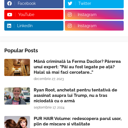
Facebook
Twitter
YouTube
Instagram
LinkedIn
Instagram
Popular Posts
Mână criminală la Ferma Dacilor? Părerea
unui expert: ”Păi au fost legate pe ață?
Halal să mai faci cercetare...”
decembrie 27, 2023
Ryan Root, anchetat pentru tentativă de
asasinat asupra lui Trump, nu a tras
niciodată cu o armă
septembrie 17, 2024
PUR HAIR Volume: redescopera parul usor,
plin de miscare si vitalitate