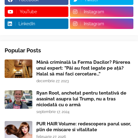
YouTube
Instagram
LinkedIn
Instagram
Popular Posts
Mână criminală la Ferma Dacilor? Părerea
unui expert: ”Păi au fost legate pe ață?
Halal să mai faci cercetare...”
decembrie 27, 2023
Ryan Root, anchetat pentru tentativă de
asasinat asupra lui Trump, nu a tras
niciodată cu o armă
septembrie 17, 2024
PUR HAIR Volume: redescopera parul usor,
plin de miscare si vitalitate
februarie 27, 2026