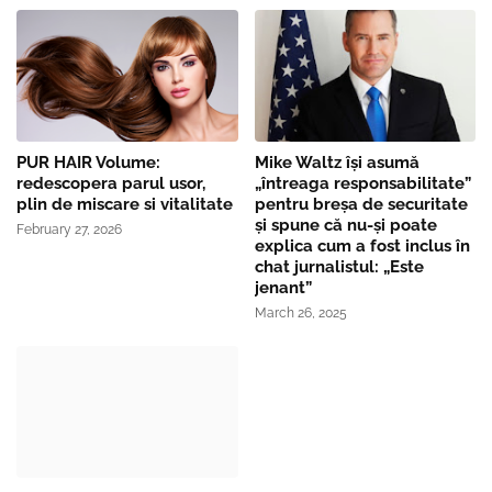
PUR HAIR Volume:
Mike Waltz îşi asumă
redescopera parul usor,
„întreaga responsabilitate”
plin de miscare si vitalitate
pentru breşa de securitate
și spune că nu-și poate
February 27, 2026
explica cum a fost inclus în
chat jurnalistul: „Este
jenant”
March 26, 2025