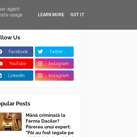
user-agent
erate usage
LEARN MORE
GOT IT
llow Us
Facebook
Twitter
YouTube
Instagram
LinkedIn
Instagram
pular Posts
Mână criminală la
Ferma Dacilor?
Părerea unui expert:
”Păi au fost legate pe