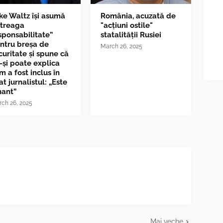
ke Waltz îşi asumă
România, acuzată de
ntreaga
"acțiuni ostile"
sponsabilitate”
statalității Rusiei
ntru breşa de
March 26, 2025
curitate și spune că
-și poate explica
m a fost inclus în
at jurnalistul: „Este
nant”
ch 26, 2025
Mai veche