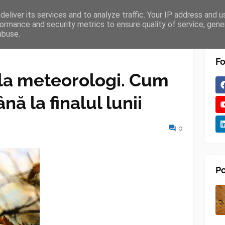
eliver its services and to analyze traffic. Your IP address and 
TURES
BLOGGER
TIPOGRAPHY
SHORTCODES
ormance and security metrics to ensure quality of service, gen
abuse.
Fo
 la meteorologi. Cum
nă la finalul lunii
0
Po