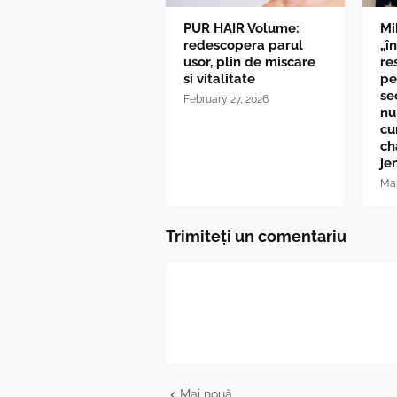
PUR HAIR Volume:
Mi
redescopera parul
„î
usor, plin de miscare
re
si vitalitate
pe
se
February 27, 2026
nu
cu
ch
je
Mar
Trimiteți un comentariu
Mai nouă