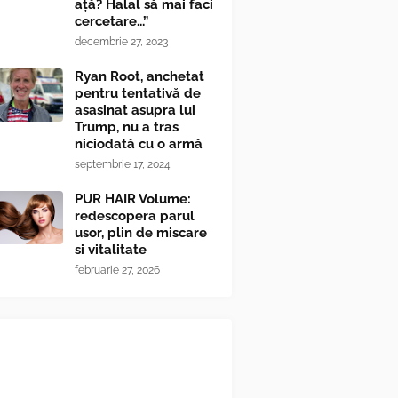
ață? Halal să mai faci
cercetare...”
decembrie 27, 2023
Ryan Root, anchetat
pentru tentativă de
asasinat asupra lui
Trump, nu a tras
niciodată cu o armă
septembrie 17, 2024
PUR HAIR Volume:
redescopera parul
usor, plin de miscare
si vitalitate
februarie 27, 2026