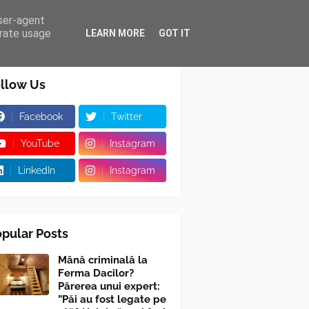
user-agent
erate usage
LEARN MORE
GOT IT
llow Us
Facebook
Twitter
YouTube
Instagram
LinkedIn
Instagram
pular Posts
Mână criminală la
Ferma Dacilor?
Părerea unui expert:
”Păi au fost legate pe