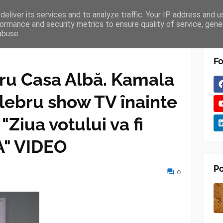
eliver its services and to analyze traffic. Your IP address and 
TURES
BLOGGER
TIPOGRAPHY
SHORTCODES
ormance and security metrics to ensure quality of service, gen
abuse.
Fo
tru Casa Albă. Kamala
elebru show TV înainte
"Ziua votului va fi
A" VIDEO
Po
0