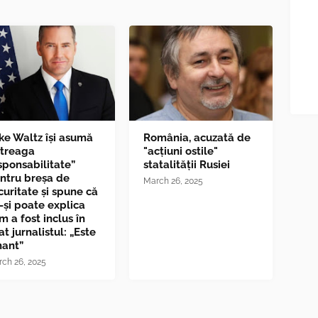
ke Waltz îşi asumă
România, acuzată de
ntreaga
"acțiuni ostile"
sponsabilitate”
statalității Rusiei
ntru breşa de
March 26, 2025
curitate și spune că
-și poate explica
m a fost inclus în
at jurnalistul: „Este
nant”
ch 26, 2025