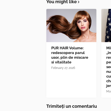
You might like
PUR HAIR Volume:
Mi
redescopera parul
„î
usor, plin de miscare
re
si vitalitate
pe
se
February 27, 2026
nu
cu
ch
je
Mar
Trimiteți un comentariu