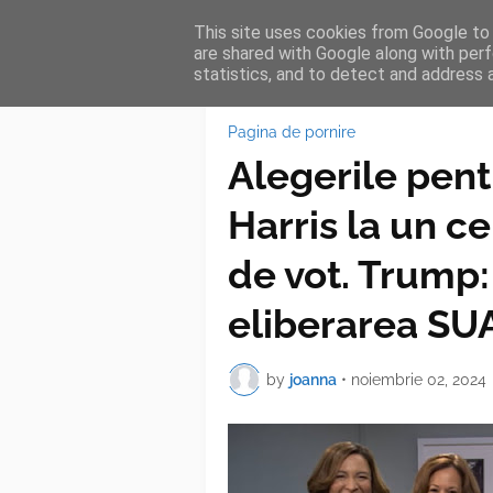
This site uses cookies from Google to d
HOME
FEA
are shared with Google along with perf
statistics, and to detect and address 
Pagina de pornire
Alegerile pen
Harris la un c
de vot. Trump: 
eliberarea SU
by
joanna
•
noiembrie 02, 2024