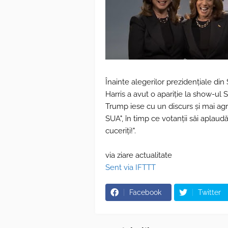
Înainte alegerilor prezidențiale di
Harris a avut o apariție la show-ul
Trump iese cu un discurs și mai agr
SUA", în timp ce votanții săi aplau
cuceriți!".
via ziare actualitate
Sent via IFTTT
Facebook
Twitter