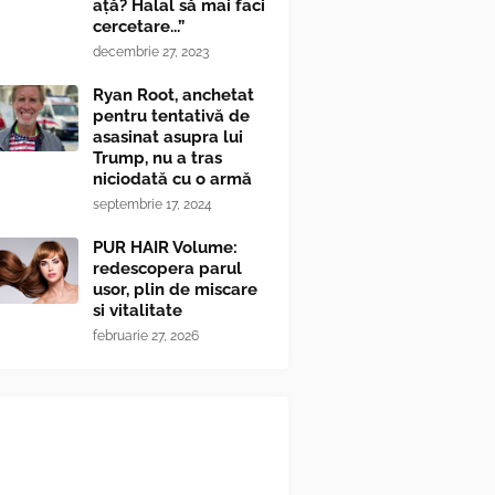
ață? Halal să mai faci
cercetare...”
decembrie 27, 2023
Ryan Root, anchetat
pentru tentativă de
asasinat asupra lui
Trump, nu a tras
niciodată cu o armă
septembrie 17, 2024
PUR HAIR Volume:
redescopera parul
usor, plin de miscare
si vitalitate
februarie 27, 2026