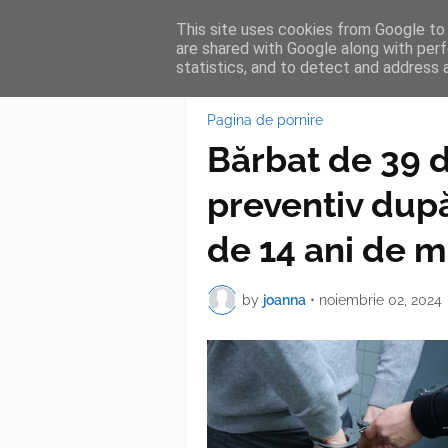
This site uses cookies from Google to d
HOME
FEA
are shared with Google along with perf
statistics, and to detect and address 
Pagina de pornire
Bărbat de 39 d
preventiv după 
de 14 ani de m
by
joanna
•
noiembrie 02, 2024