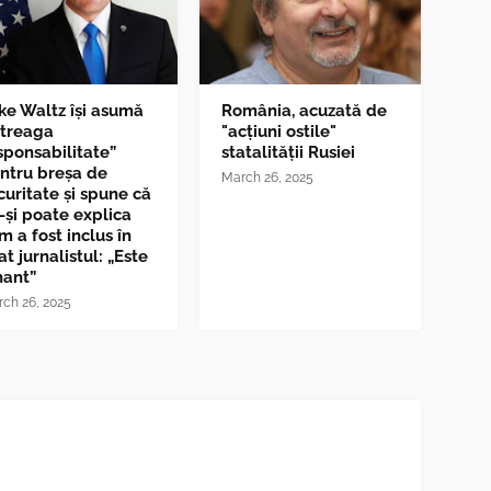
ke Waltz îşi asumă
România, acuzată de
ntreaga
"acțiuni ostile"
sponsabilitate”
statalității Rusiei
ntru breşa de
March 26, 2025
curitate și spune că
-și poate explica
m a fost inclus în
at jurnalistul: „Este
nant”
ch 26, 2025