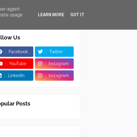
user-agent
erate usage
LEARN MORE
GOT IT
llow Us
Facebook
Twitter
YouTube
Instagram
LinkedIn
Instagram
pular Posts