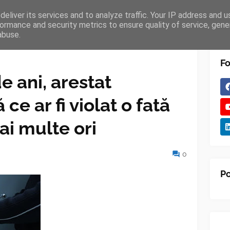
eliver its services and to analyze traffic. Your IP address and 
TURES
BLOGGER
TIPOGRAPHY
SHORTCODES
ormance and security metrics to ensure quality of service, gen
abuse.
Fo
e ani, arestat
ce ar fi violat o fată
ai multe ori
0
Po