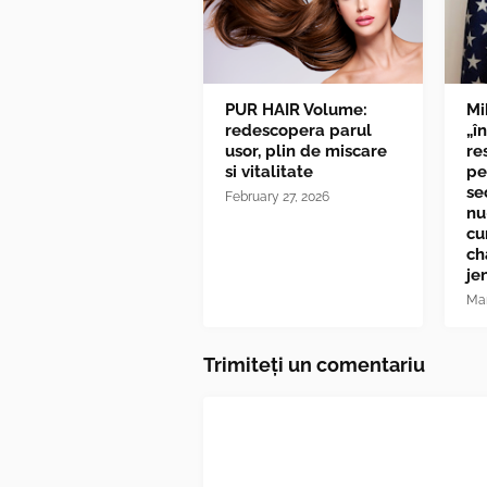
PUR HAIR Volume:
Mi
redescopera parul
„î
usor, plin de miscare
re
si vitalitate
pe
se
February 27, 2026
nu
cu
ch
je
Mar
Trimiteți un comentariu