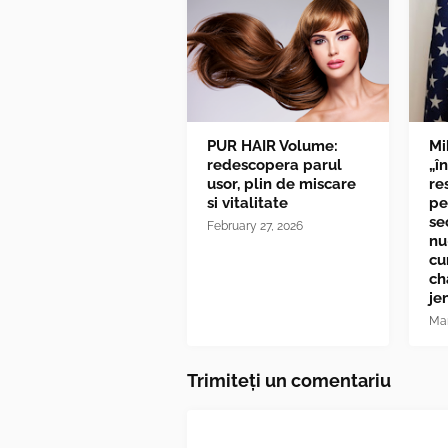
PUR HAIR Volume:
Mi
redescopera parul
„î
usor, plin de miscare
re
si vitalitate
pe
se
February 27, 2026
nu
cu
ch
je
Mar
Trimiteți un comentariu