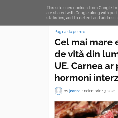
This site uses cookies from Google to d
HOME
FEA
are shared with Google along with perf
statistics, and to detect and address 
Pagina de pornire
Cel mai mare 
de vită din lu
UE. Carnea ar 
hormoni interz
by
joanna
•
noiembrie 13, 2024