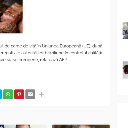
tul de carne de vită în Uniunea Europeană (UE), după
guli ale autorităților braziliene în controlul calității
ăluie surse europene, relatează AFP.