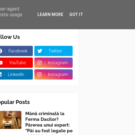
user-agent
erate usage
LEARN MORE
GOT IT
llow Us
Facebook
Twitter
YouTube
Instagram
LinkedIn
Instagram
pular Posts
Mână criminală la
Ferma Dacilor?
Părerea unui expert:
”Păi au fost legate pe