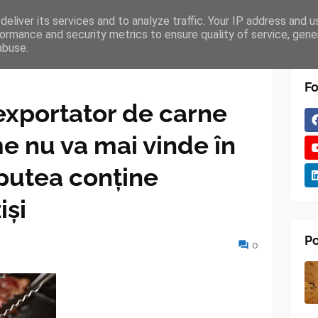
eliver its services and to analyze traffic. Your IP address and 
TURES
BLOGGER
TIPOGRAPHY
SHORTCODES
ormance and security metrics to ensure quality of service, gen
abuse.
Fo
exportator de carne
me nu va mai vinde în
putea conține
iși
Po
0