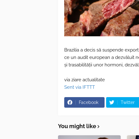
Brazilia a decis să suspende expor
ce un audit european a dezvăluit nere
și trasabilității unor hormoni, dezv
via ziare actualitate
Sent via IFTTT
Facebook
Twitter
You might like