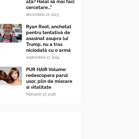
ață? Halal să mai faci
cercetare...”
decembrie 27, 2023
Ryan Root, anchetat
pentru tentativă de
asasinat asupra lui
Trump, nu a tras
niciodată cu o armă
septembrie 17, 2024
PUR HAIR Volume:
redescopera parul
usor, plin de miscare
si vitalitate
februarie 27, 2026