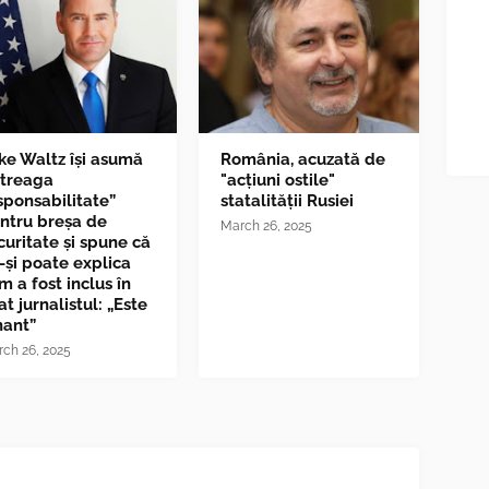
ke Waltz îşi asumă
România, acuzată de
ntreaga
"acțiuni ostile"
sponsabilitate”
statalității Rusiei
ntru breşa de
March 26, 2025
curitate și spune că
-și poate explica
m a fost inclus în
at jurnalistul: „Este
nant”
ch 26, 2025