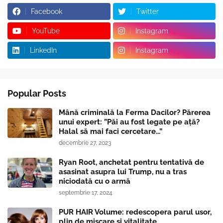
Facebook
Twitter
YouTube
Instagram
LinkedIn
Instagram
Popular Posts
Mână criminală la Ferma Dacilor? Părerea
unui expert: ”Păi au fost legate pe ață?
Halal să mai faci cercetare...”
decembrie 27, 2023
Ryan Root, anchetat pentru tentativă de
asasinat asupra lui Trump, nu a tras
niciodată cu o armă
septembrie 17, 2024
PUR HAIR Volume: redescopera parul usor,
plin de miscare si vitalitate