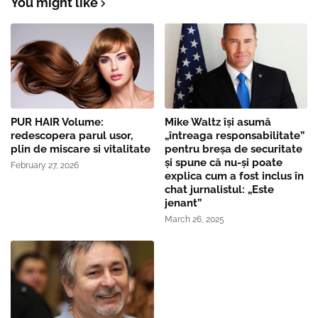
You might like
PUR HAIR Volume:
Mike Waltz îşi asumă
redescopera parul usor,
„întreaga responsabilitate”
plin de miscare si vitalitate
pentru breşa de securitate
și spune că nu-și poate
February 27, 2026
explica cum a fost inclus în
chat jurnalistul: „Este
jenant”
March 26, 2025