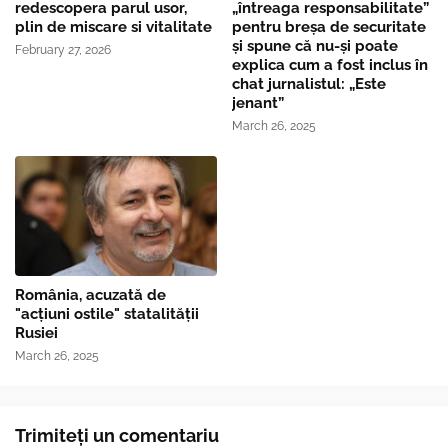
redescopera parul usor,
„întreaga responsabilitate”
plin de miscare si vitalitate
pentru breşa de securitate
și spune că nu-și poate
February 27, 2026
explica cum a fost inclus în
chat jurnalistul: „Este
jenant”
March 26, 2025
România, acuzată de
"acțiuni ostile" statalității
Rusiei
March 26, 2025
Trimiteți un comentariu