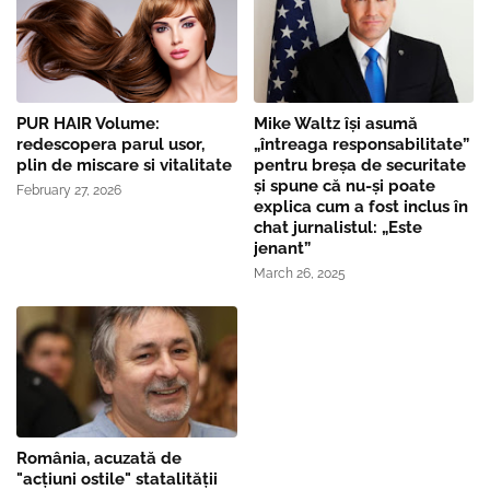
PUR HAIR Volume:
Mike Waltz îşi asumă
redescopera parul usor,
„întreaga responsabilitate”
plin de miscare si vitalitate
pentru breşa de securitate
și spune că nu-și poate
February 27, 2026
explica cum a fost inclus în
chat jurnalistul: „Este
jenant”
March 26, 2025
România, acuzată de
"acțiuni ostile" statalității