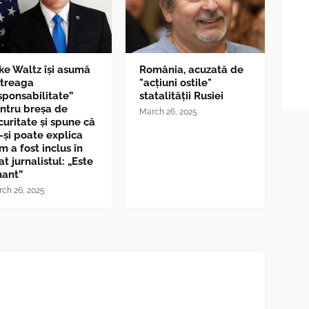
ke Waltz îşi asumă
România, acuzată de
ntreaga
"acțiuni ostile"
sponsabilitate”
statalității Rusiei
ntru breşa de
March 26, 2025
curitate și spune că
-și poate explica
m a fost inclus în
at jurnalistul: „Este
nant”
ch 26, 2025