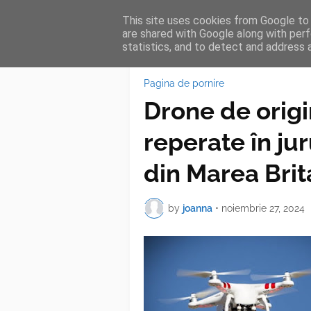
This site uses cookies from Google to d
HOME
FEA
are shared with Google along with perf
statistics, and to detect and address 
Pagina de pornire
Drone de orig
reperate în ju
din Marea Brit
by
joanna
•
noiembrie 27, 2024