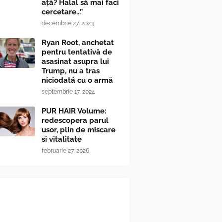
ață? Halal să mai faci
cercetare...”
decembrie 27, 2023
Ryan Root, anchetat
pentru tentativă de
asasinat asupra lui
Trump, nu a tras
niciodată cu o armă
septembrie 17, 2024
PUR HAIR Volume:
redescopera parul
usor, plin de miscare
si vitalitate
februarie 27, 2026