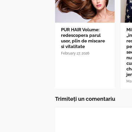
PUR HAIR Volume:
Mi
redescopera parul
„î
usor, plin de miscare
re
si vitalitate
pe
se
February 27, 2026
nu
cu
ch
je
Mar
Trimiteți un comentariu