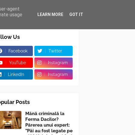
user-agent
erate usage
LEARN MORE
GOT IT
llow Us
Facebook
Twitter
YouTube
Instagram
LinkedIn
Instagram
pular Posts
Mână criminală la
Ferma Dacilor?
Părerea unui expert:
”Păi au fost legate pe