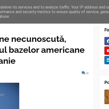
eliver its services and to analyze traffic. Your IP address and 
TURES
BLOGGER
TIPOGRAPHY
SHORTCODES
ormance and security metrics to ensure quality of service, gen
abuse.
Fo
ine necunoscută,
rul bazelor americane
anie
0
Po