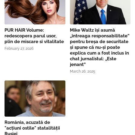
PUR HAIR Volume:
Mike Waltz îşi asumă
redescopera parul usor,
„întreaga responsabilitate”
plin de miscare si vitalitate
pentru breşa de securitate
și spune că nu-și poate
February 27, 2026
explica cum a fost inclus în
chat jurnalistul: „Este
jenant”
March 26, 2025
România, acuzată de
"acțiuni ostile" statalității
Rusiei