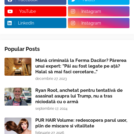
YouTube
Instagram
LinkedIn
Instagram
Popular Posts
Mână criminală la Ferma Dacilor? Părerea
unui expert: ”Păi au fost legate pe ață?
Halal să mai faci cercetare...”
decembrie 27, 2023
Ryan Root, anchetat pentru tentativă de
asasinat asupra lui Trump, nu a tras
niciodată cu o armă
septembrie 17, 2024
PUR HAIR Volume: redescopera parul usor,
plin de miscare si vitalitate
februarie 27, 2026