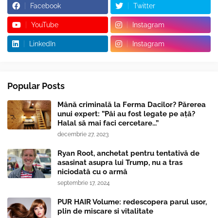
Facebook
Twitter
YouTube
Instagram
LinkedIn
Instagram
Popular Posts
Mână criminală la Ferma Dacilor? Părerea
unui expert: ”Păi au fost legate pe ață?
Halal să mai faci cercetare...”
decembrie 27, 2023
Ryan Root, anchetat pentru tentativă de
asasinat asupra lui Trump, nu a tras
niciodată cu o armă
septembrie 17, 2024
PUR HAIR Volume: redescopera parul usor,
plin de miscare si vitalitate