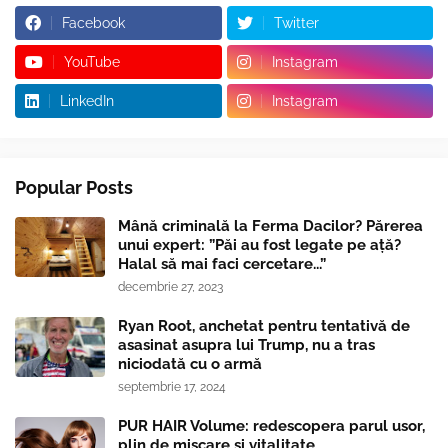
Facebook
Twitter
YouTube
Instagram
LinkedIn
Instagram
Popular Posts
Mână criminală la Ferma Dacilor? Părerea
unui expert: ”Păi au fost legate pe ață?
Halal să mai faci cercetare...”
decembrie 27, 2023
Ryan Root, anchetat pentru tentativă de
asasinat asupra lui Trump, nu a tras
niciodată cu o armă
septembrie 17, 2024
PUR HAIR Volume: redescopera parul usor,
plin de miscare si vitalitate