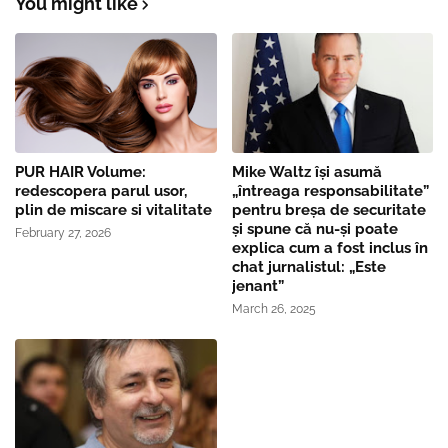
You might like
PUR HAIR Volume:
Mike Waltz îşi asumă
redescopera parul usor,
„întreaga responsabilitate”
plin de miscare si vitalitate
pentru breşa de securitate
și spune că nu-și poate
February 27, 2026
explica cum a fost inclus în
chat jurnalistul: „Este
jenant”
March 26, 2025