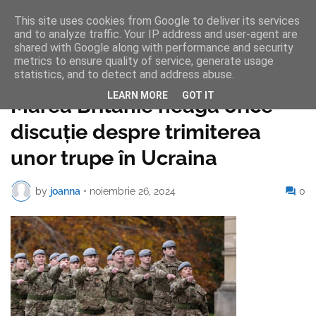
This site uses cookies from Google to deliver its services
and to analyze traffic. Your IP address and user-agent are
shared with Google along with performance and security
metrics to ensure quality of service, generate usage
statistics, and to detect and address abuse.
Pagina de pornire
LEARN MORE
GOT IT
Marea Britanie neagă orice
discuție despre trimiterea
unor trupe în Ucraina
by
joanna
•
noiembrie 26, 2024
0