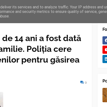
eliver its services and to analyze traffic. Your IP address and 
TURES
BLOGGER
TIPOGRAPHY
SHORTCODES
ormance and security metrics to ensure quality of service, gen
abuse.
Fo
de 14 ani a fost dată
milie. Poliția cere
enilor pentru găsirea
Po
0