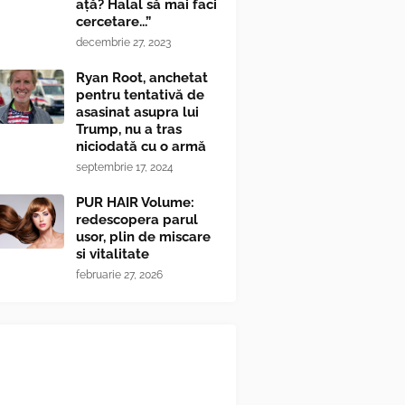
ață? Halal să mai faci
cercetare...”
decembrie 27, 2023
Ryan Root, anchetat
pentru tentativă de
asasinat asupra lui
Trump, nu a tras
niciodată cu o armă
septembrie 17, 2024
PUR HAIR Volume:
redescopera parul
usor, plin de miscare
si vitalitate
februarie 27, 2026