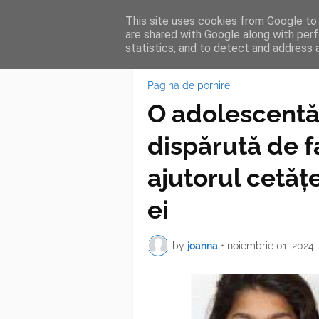
This site uses cookies from Google to d
HOME
FEA
are shared with Google along with perf
statistics, and to detect and address 
Pagina de pornire
O adolescentă 
dispărută de fa
ajutorul cetăț
ei
by
joanna
•
noiembrie 01, 2024