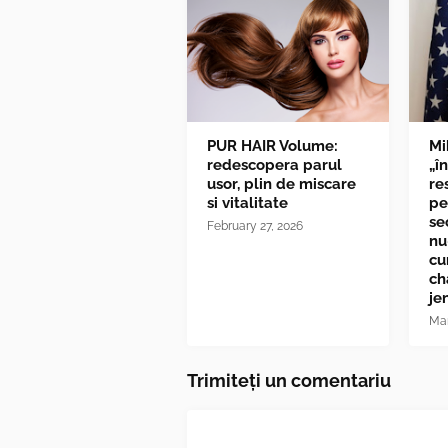
PUR HAIR Volume:
Mi
redescopera parul
„î
usor, plin de miscare
re
si vitalitate
pe
se
February 27, 2026
nu
cu
ch
je
Mar
Trimiteți un comentariu