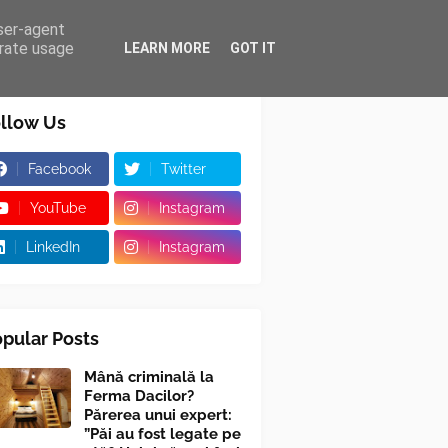
user-agent
erate usage
LEARN MORE
GOT IT
llow Us
Facebook
Twitter
YouTube
Instagram
LinkedIn
Instagram
pular Posts
Mână criminală la
Ferma Dacilor?
Părerea unui expert:
”Păi au fost legate pe