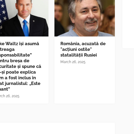
ke Waltz îşi asumă
România, acuzată de
ntreaga
"acțiuni ostile"
sponsabilitate”
statalității Rusiei
ntru breşa de
March 26, 2025
curitate și spune că
-și poate explica
m a fost inclus în
at jurnalistul: „Este
nant”
ch 26, 2025