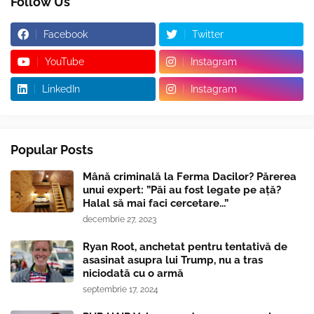
Follow Us
Facebook
Twitter
YouTube
Instagram
LinkedIn
Instagram
Popular Posts
Mână criminală la Ferma Dacilor? Părerea
unui expert: ”Păi au fost legate pe ață?
Halal să mai faci cercetare...”
decembrie 27, 2023
Ryan Root, anchetat pentru tentativă de
asasinat asupra lui Trump, nu a tras
niciodată cu o armă
septembrie 17, 2024