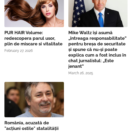
PUR HAIR Volume:
Mike Waltz îşi asumă
redescopera parul usor,
„întreaga responsabilitate”
plin de miscare si vitalitate
pentru breşa de securitate
și spune că nu-și poate
February 27, 2026
explica cum a fost inclus în
chat jurnalistul: „Este
jenant”
March 26, 2025
România, acuzată de
"acțiuni ostile" statalității