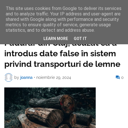
This site uses cookies from Google to deliver its services
and to analyze traffic. Your IP address and user-agent are
shared with Google along with performance and security
metrics to ensure quality of service, generate usage
statistics, and to detect and address abuse.
Pagina de pornire
LEARN MORE
GOT IT
Pădurar din Cluj, acuzat că a
introdus date false în sistem
privind transporturi de lemne
by
joanna
•
noiembrie 29, 2024
0