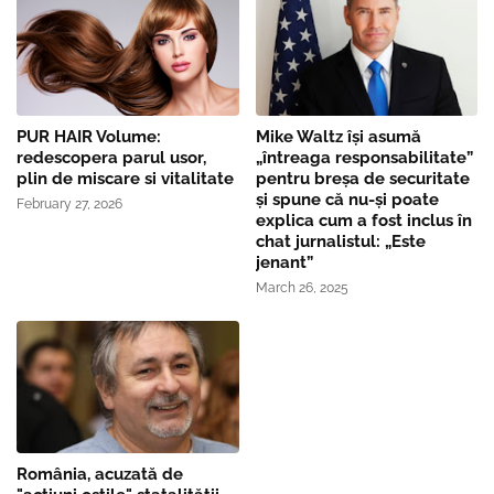
PUR HAIR Volume:
Mike Waltz îşi asumă
redescopera parul usor,
„întreaga responsabilitate”
plin de miscare si vitalitate
pentru breşa de securitate
și spune că nu-și poate
February 27, 2026
explica cum a fost inclus în
chat jurnalistul: „Este
jenant”
March 26, 2025
România, acuzată de