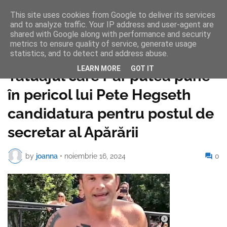
This site uses cookies from Google to deliver its services
and to analyze traffic. Your IP address and user-agent are
shared with Google along with performance and security
metrics to ensure quality of service, generate usage
statistics, and to detect and address abuse.
Pagina de pornire
LEARN MORE
GOT IT
Tatuajul care i-ar putea pune
în pericol lui Pete Hegseth
candidatura pentru postul de
secretar al Apărării
by
joanna
•
noiembrie 16, 2024
0