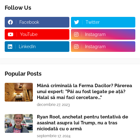
Follow Us
Facebook
Twitter
YouTube
Instagram
LinkedIn
Instagram
Popular Posts
Mână criminală la Ferma Dacilor? Părerea
unui expert: ”Păi au fost legate pe ață?
Halal să mai faci cercetare...”
decembrie 27, 2023
Ryan Root, anchetat pentru tentativă de
asasinat asupra lui Trump, nu a tras
niciodată cu o armă
septembrie 17, 2024