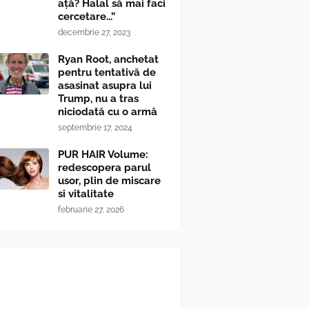
ață? Halal să mai faci
cercetare...”
decembrie 27, 2023
Ryan Root, anchetat
pentru tentativă de
asasinat asupra lui
Trump, nu a tras
niciodată cu o armă
septembrie 17, 2024
PUR HAIR Volume:
redescopera parul
usor, plin de miscare
si vitalitate
februarie 27, 2026