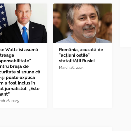
ke Waltz îşi asumă
România, acuzată de
ntreaga
"acțiuni ostile"
sponsabilitate”
statalității Rusiei
ntru breşa de
March 26, 2025
curitate și spune că
-și poate explica
m a fost inclus în
at jurnalistul: „Este
nant”
ch 26, 2025