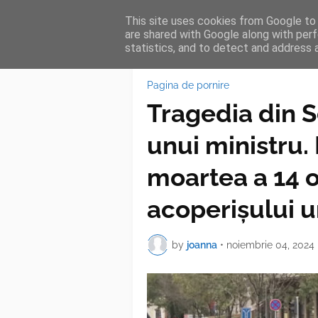
This site uses cookies from Google to d
HOME
FEA
are shared with Google along with perf
statistics, and to detect and address 
Pagina de pornire
Tragedia din S
unui ministru.
moartea a 14 
acoperișului u
by
joanna
•
noiembrie 04, 2024