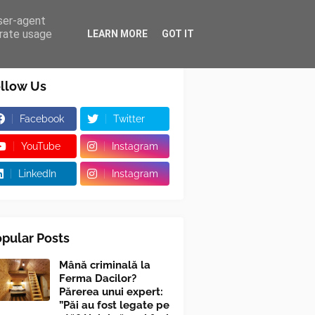
user-agent
erate usage
LEARN MORE
GOT IT
llow Us
Facebook
Twitter
YouTube
Instagram
LinkedIn
Instagram
pular Posts
Mână criminală la
Ferma Dacilor?
Părerea unui expert:
”Păi au fost legate pe