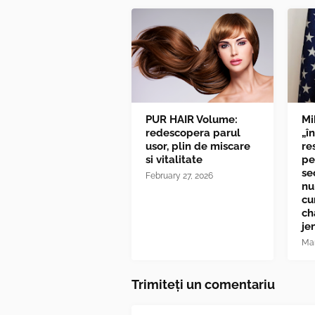
PUR HAIR Volume:
Mi
redescopera parul
„î
usor, plin de miscare
re
si vitalitate
pe
se
February 27, 2026
nu
cu
ch
je
Mar
Trimiteți un comentariu