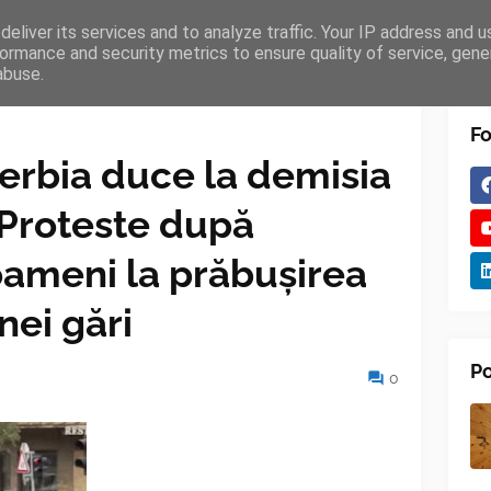
eliver its services and to analyze traffic. Your IP address and 
TURES
BLOGGER
TIPOGRAPHY
SHORTCODES
ormance and security metrics to ensure quality of service, gen
abuse.
Fo
erbia duce la demisia
 Proteste după
oameni la prăbușirea
nei gări
Po
0