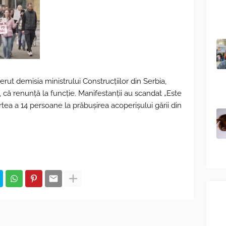
rut demisia ministrului Construcțiilor din Serbia,
e, că renunță la funcție. Manifestanții au scandat „Este
ea a 14 persoane la prăbușirea acoperișului gării din