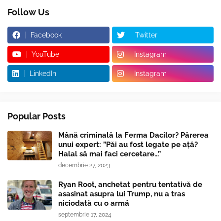
Follow Us
Facebook
Twitter
YouTube
Instagram
LinkedIn
Instagram
Popular Posts
Mână criminală la Ferma Dacilor? Părerea
unui expert: ”Păi au fost legate pe ață?
Halal să mai faci cercetare...”
decembrie 27, 2023
Ryan Root, anchetat pentru tentativă de
asasinat asupra lui Trump, nu a tras
niciodată cu o armă
septembrie 17, 2024