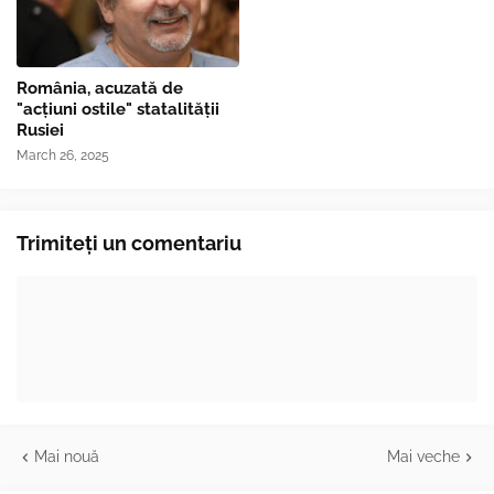
România, acuzată de
"acțiuni ostile" statalității
Rusiei
March 26, 2025
Trimiteți un comentariu
Mai nouă
Mai veche