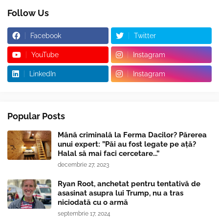
Follow Us
Facebook
Twitter
YouTube
Instagram
LinkedIn
Instagram
Popular Posts
Mână criminală la Ferma Dacilor? Părerea
unui expert: ”Păi au fost legate pe ață?
Halal să mai faci cercetare...”
decembrie 27, 2023
Ryan Root, anchetat pentru tentativă de
asasinat asupra lui Trump, nu a tras
niciodată cu o armă
septembrie 17, 2024