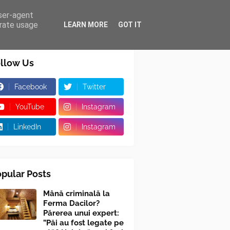
user-agent
erate usage
LEARN MORE
GOT IT
llow Us
Facebook
Twitter
YouTube
Instagram
LinkedIn
Instagram
pular Posts
Mână criminală la
Ferma Dacilor?
Părerea unui expert:
”Păi au fost legate pe