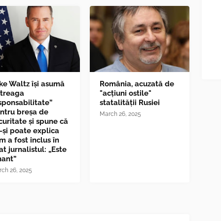
ke Waltz îşi asumă
România, acuzată de
ntreaga
"acțiuni ostile"
sponsabilitate”
statalității Rusiei
ntru breşa de
March 26, 2025
curitate și spune că
-și poate explica
m a fost inclus în
at jurnalistul: „Este
nant”
ch 26, 2025