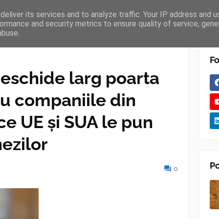
eliver its services and to analyze traffic. Your IP address and 
TURES
BLOGGER
TIPOGRAPHY
SHORTCODES
ormance and security metrics to ensure quality of service, gen
abuse.
Fo
eschide larg poarta
ru companiile din
 ce UE și SUA le pun
ezilor
Po
0