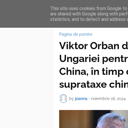
This site uses cookies from Google to d
HOME
FEA
are shared with Google along with perf
statistics, and to detect and address 
Pagina de pornire
Viktor Orban d
Ungariei pent
China, în timp
suprataxe chin
by
joanna
•
noiembrie 18, 2024