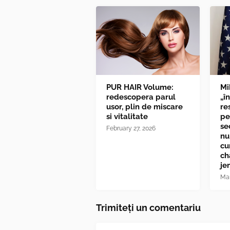
PUR HAIR Volume:
Mi
redescopera parul
„î
usor, plin de miscare
re
si vitalitate
pe
se
February 27, 2026
nu
cu
ch
je
Mar
Trimiteți un comentariu