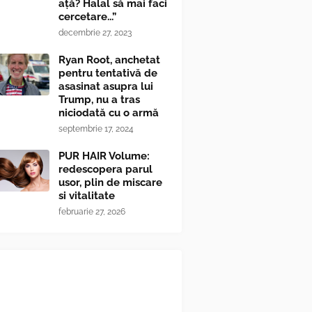
ață? Halal să mai faci
cercetare...”
decembrie 27, 2023
Ryan Root, anchetat
pentru tentativă de
asasinat asupra lui
Trump, nu a tras
niciodată cu o armă
septembrie 17, 2024
PUR HAIR Volume:
redescopera parul
usor, plin de miscare
si vitalitate
februarie 27, 2026