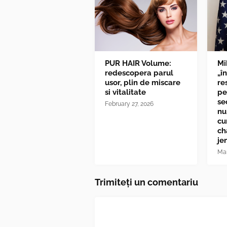
PUR HAIR Volume:
Mi
redescopera parul
„î
usor, plin de miscare
re
si vitalitate
pe
se
February 27, 2026
nu
cu
ch
je
Mar
Trimiteți un comentariu