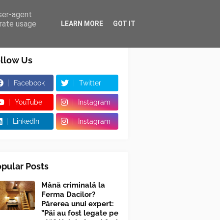
user-agent
erate usage
LEARN MORE
GOT IT
llow Us
Facebook
Twitter
YouTube
Instagram
LinkedIn
Instagram
pular Posts
Mână criminală la
Ferma Dacilor?
Părerea unui expert:
”Păi au fost legate pe