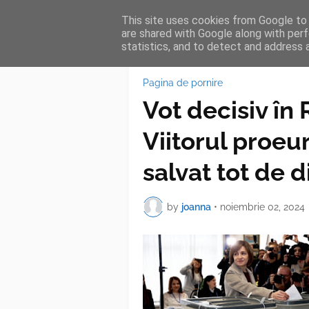
This site uses cookies from Google to d
HOME
FEA
are shared with Google along with perf
statistics, and to detect and address 
Pagina de pornire
Vot decisiv în
Viitorul proeu
salvat tot de 
by
joanna
•
noiembrie 02, 2024