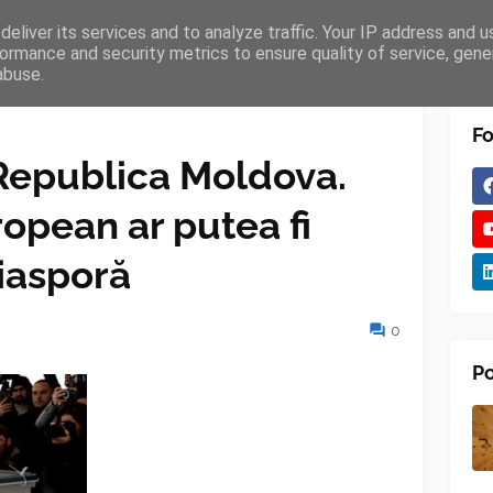
eliver its services and to analyze traffic. Your IP address and 
TURES
BLOGGER
TIPOGRAPHY
SHORTCODES
ormance and security metrics to ensure quality of service, gen
abuse.
Fo
 Republica Moldova.
ropean ar putea fi
diasporă
0
Po