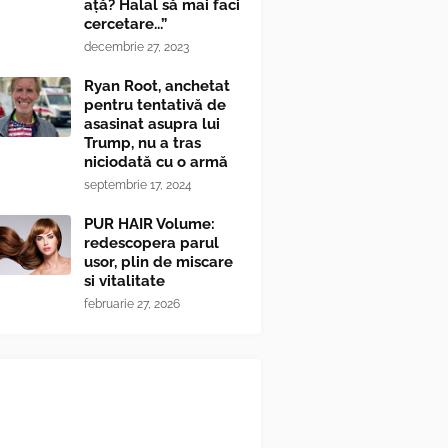
ață? Halal să mai faci
cercetare...”
decembrie 27, 2023
Ryan Root, anchetat
pentru tentativă de
asasinat asupra lui
Trump, nu a tras
niciodată cu o armă
septembrie 17, 2024
PUR HAIR Volume:
redescopera parul
usor, plin de miscare
si vitalitate
februarie 27, 2026