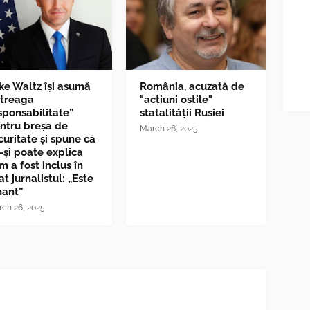
ke Waltz îşi asumă
România, acuzată de
ntreaga
"acțiuni ostile"
sponsabilitate”
statalității Rusiei
ntru breşa de
March 26, 2025
curitate și spune că
-și poate explica
m a fost inclus în
at jurnalistul: „Este
nant”
ch 26, 2025