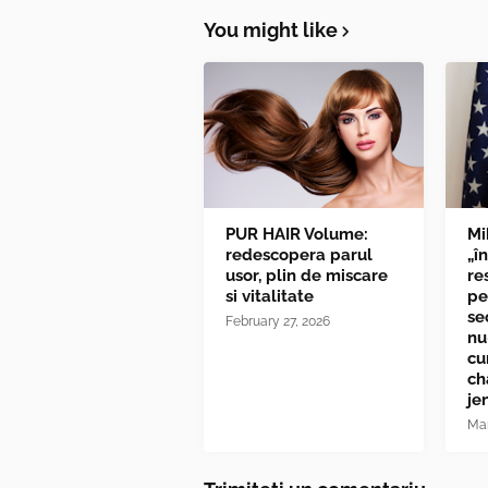
You might like
PUR HAIR Volume:
Mi
redescopera parul
„î
usor, plin de miscare
re
si vitalitate
pe
se
February 27, 2026
nu
cu
ch
je
Mar