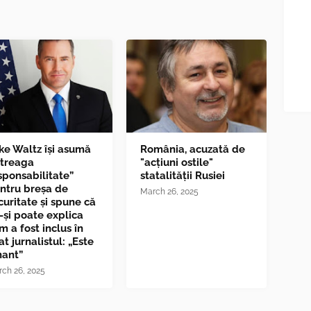
ke Waltz îşi asumă
România, acuzată de
ntreaga
"acțiuni ostile"
sponsabilitate”
statalității Rusiei
ntru breşa de
March 26, 2025
curitate și spune că
-și poate explica
m a fost inclus în
at jurnalistul: „Este
nant”
ch 26, 2025