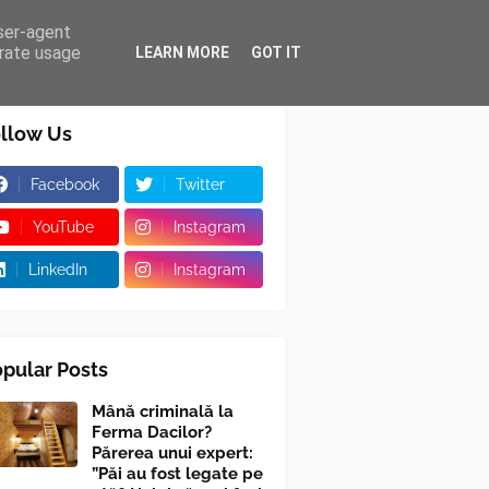
user-agent
erate usage
LEARN MORE
GOT IT
llow Us
Facebook
Twitter
YouTube
Instagram
LinkedIn
Instagram
pular Posts
Mână criminală la
Ferma Dacilor?
Părerea unui expert:
”Păi au fost legate pe