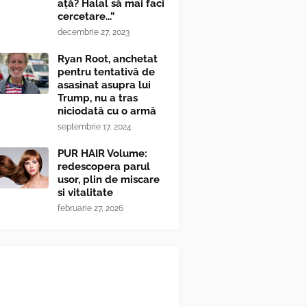
ață? Halal să mai faci
cercetare...”
decembrie 27, 2023
Ryan Root, anchetat
pentru tentativă de
asasinat asupra lui
Trump, nu a tras
niciodată cu o armă
septembrie 17, 2024
PUR HAIR Volume:
redescopera parul
usor, plin de miscare
si vitalitate
februarie 27, 2026