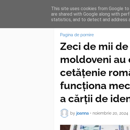
This site uses cookies from Google to d
HOME
FEA
are shared with Google along with perf
statistics, and to detect and address 
Pagina de pornire
Zeci de mii de 
moldoveni au o
cetățenie ro
funcționa mec
a cărții de ide
by
joanna
•
noiembrie 20, 2024