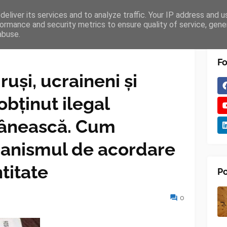
eliver its services and to analyze traffic. Your IP address and 
TURES
BLOGGER
TIPOGRAPHY
SHORTCODES
ormance and security metrics to ensure quality of service, gen
abuse.
Fo
ruși, ucraineni și
bținut ilegal
mânească. Cum
anismul de acordare
ntitate
Po
0