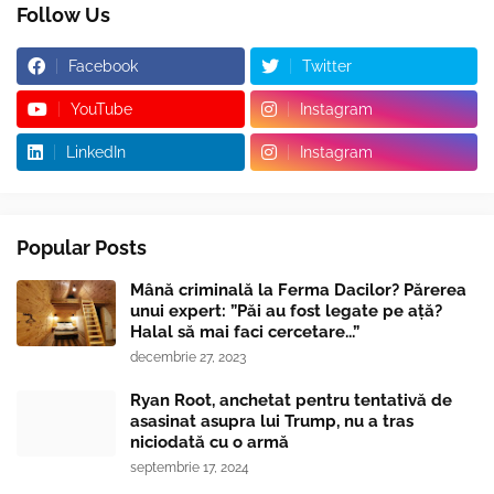
Follow Us
Facebook
Twitter
YouTube
Instagram
LinkedIn
Instagram
Popular Posts
Mână criminală la Ferma Dacilor? Părerea
unui expert: ”Păi au fost legate pe ață?
Halal să mai faci cercetare...”
decembrie 27, 2023
Ryan Root, anchetat pentru tentativă de
asasinat asupra lui Trump, nu a tras
niciodată cu o armă
septembrie 17, 2024