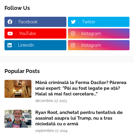
Follow Us
Facebook
Twitter
YouTube
Instagram
LinkedIn
Instagram
Popular Posts
Mână criminală la Ferma Dacilor? Părerea
unui expert: ”Păi au fost legate pe ață?
Halal să mai faci cercetare...”
decembrie 27, 2023
Ryan Root, anchetat pentru tentativă de
asasinat asupra lui Trump, nu a tras
niciodată cu o armă
septembrie 17, 2024