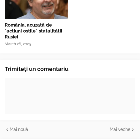
România, acuzată de
"acțiuni ostile" statalității
Rusiei
March 26, 2025
Trimiteți un comentariu
Mai nouă
Mai veche