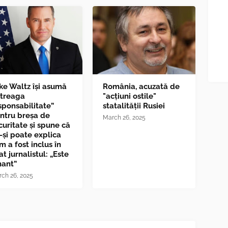
ke Waltz îşi asumă
România, acuzată de
ntreaga
"acțiuni ostile"
sponsabilitate”
statalității Rusiei
ntru breşa de
March 26, 2025
curitate și spune că
-și poate explica
m a fost inclus în
at jurnalistul: „Este
nant”
ch 26, 2025