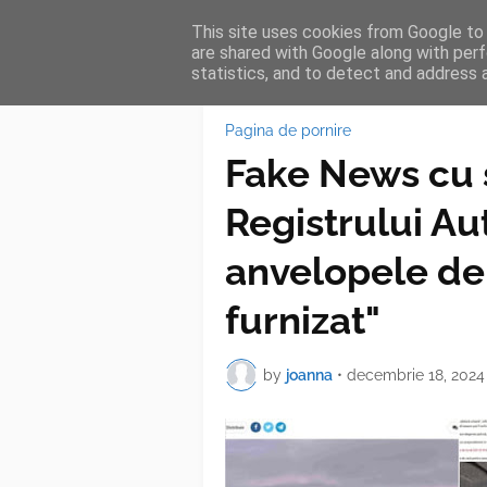
This site uses cookies from Google to d
HOME
FEA
are shared with Google along with perf
statistics, and to detect and address 
Pagina de pornire
Fake News cu s
Registrului A
anvelopele de 
furnizat"
by
joanna
•
decembrie 18, 2024