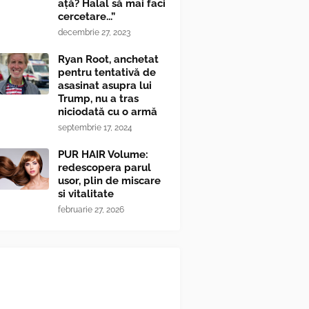
ață? Halal să mai faci
cercetare...”
decembrie 27, 2023
Ryan Root, anchetat
pentru tentativă de
asasinat asupra lui
Trump, nu a tras
niciodată cu o armă
septembrie 17, 2024
PUR HAIR Volume:
redescopera parul
usor, plin de miscare
si vitalitate
februarie 27, 2026