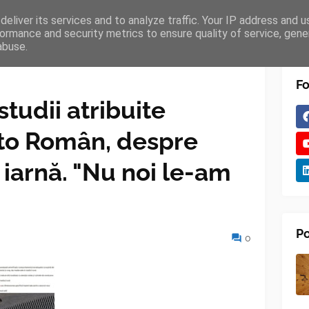
eliver its services and to analyze traffic. Your IP address and 
TURES
BLOGGER
TIPOGRAPHY
SHORTCODES
ormance and security metrics to ensure quality of service, gen
abuse.
Fo
tudii atribuite
uto Român, despre
iarnă. "Nu noi le-am
Po
0