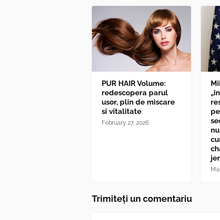
PUR HAIR Volume:
Mi
redescopera parul
„î
usor, plin de miscare
re
si vitalitate
pe
se
February 27, 2026
nu
cu
ch
je
Mar
Trimiteți un comentariu