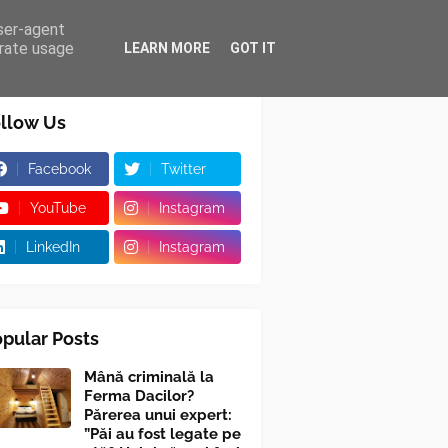
user-agent
erate usage
LEARN MORE
GOT IT
llow Us
Facebook
Twitter
YouTube
Instagram
LinkedIn
Instagram
pular Posts
Mână criminală la
Ferma Dacilor?
Părerea unui expert:
”Păi au fost legate pe