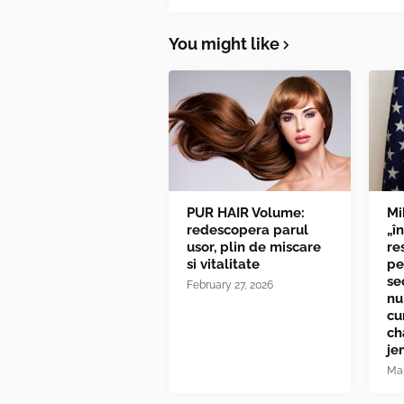
You might like
PUR HAIR Volume:
Mi
redescopera parul
„î
usor, plin de miscare
re
si vitalitate
pe
se
February 27, 2026
nu
cu
ch
je
Mar