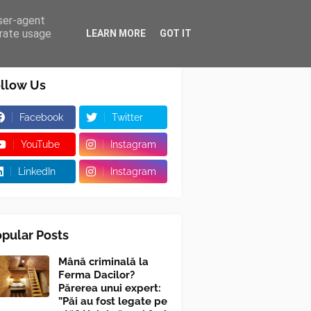
user-agent
erate usage
LEARN MORE
GOT IT
llow Us
Facebook
Twitter
YouTube
Instagram
LinkedIn
Instagram
pular Posts
Mână criminală la
Ferma Dacilor?
Părerea unui expert:
”Păi au fost legate pe