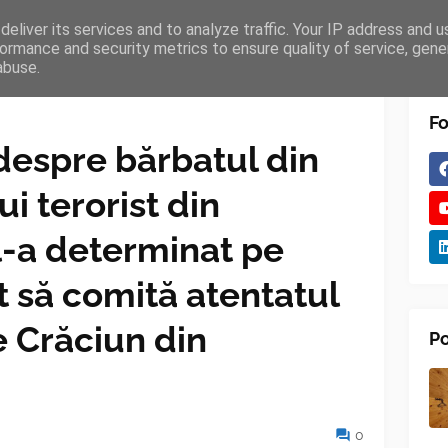
eliver its services and to analyze traffic. Your IP address and 
TURES
BLOGGER
TIPOGRAPHY
SHORTCODES
ormance and security metrics to ensure quality of service, gen
abuse.
Fo
 despre bărbatul din
i terorist din
l-a determinat pe
 să comită atentatul
e Crăciun din
Po
0