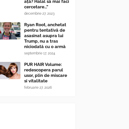
ață? Halal să mai faci
cercetare...”
decembrie 27, 2023
Ryan Root, anchetat
pentru tentativă de
asasinat asupra lui
Trump, nu a tras
niciodată cu o armă
septembrie 17, 2024
PUR HAIR Volume:
redescopera parul
usor, plin de miscare
si vitalitate
februarie 27, 2026