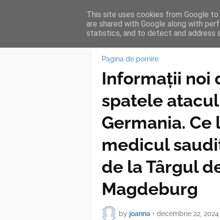
This site uses cookies from Google to d
HOME
FEA
are shared with Google along with perf
statistics, and to detect and address 
Pagina de pornire
Informații noi
spatele ataculu
Germania. Ce 
medicul saudit
de la Târgul d
Magdeburg
by
joanna
•
decembrie 22, 2024