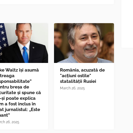
ke Waltz îşi asumă
România, acuzată de
ntreaga
"acțiuni ostile"
sponsabilitate”
statalității Rusiei
ntru breşa de
March 26, 2025
curitate și spune că
-și poate explica
m a fost inclus în
at jurnalistul: „Este
nant”
ch 26, 2025