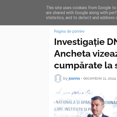
This site uses cookies from Google to d
HOME
FEA
are shared with Google along with perf
statistics, and to detect and address 
Pagina de pornire
Investigație DN
Ancheta vizea
cumpărate la 
by
joanna
•
decembrie 11, 2024