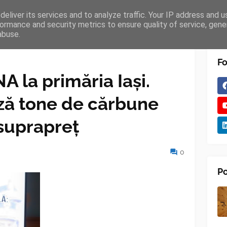
eliver its services and to analyze traffic. Your IP address and 
TURES
BLOGGER
TIPOGRAPHY
SHORTCODES
ormance and security metrics to ensure quality of service, gen
abuse.
Fo
A la primăria Iași.
ză tone de cărbune
suprapreț
0
Po