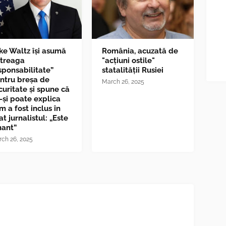
ke Waltz îşi asumă
România, acuzată de
ntreaga
"acțiuni ostile"
sponsabilitate”
statalității Rusiei
ntru breşa de
March 26, 2025
curitate și spune că
-și poate explica
m a fost inclus în
at jurnalistul: „Este
nant”
ch 26, 2025