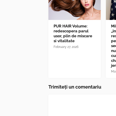
PUR HAIR Volume:
Mi
redescopera parul
„î
usor, plin de miscare
re
si vitalitate
pe
se
February 27, 2026
nu
cu
ch
je
Mar
Trimiteți un comentariu