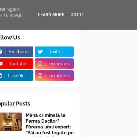
user-agent
erate usage
LEARN MORE
GOT IT
llow Us
Facebook
Twitter
YouTube
Instagram
LinkedIn
Instagram
pular Posts
Mână criminală la
Ferma Dacilor?
Părerea unui expert:
”Păi au fost legate pe