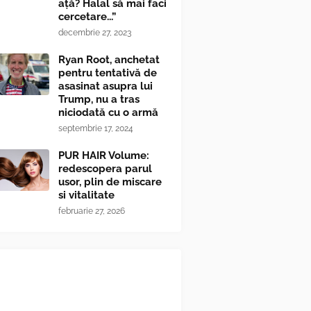
ață? Halal să mai faci
cercetare...”
decembrie 27, 2023
Ryan Root, anchetat
pentru tentativă de
asasinat asupra lui
Trump, nu a tras
niciodată cu o armă
septembrie 17, 2024
PUR HAIR Volume:
redescopera parul
usor, plin de miscare
si vitalitate
februarie 27, 2026