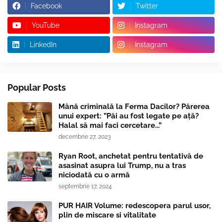
Facebook
Twitter
YouTube
Instagram
LinkedIn
Instagram
Popular Posts
Mână criminală la Ferma Dacilor? Părerea
unui expert: ”Păi au fost legate pe ață?
Halal să mai faci cercetare...”
decembrie 27, 2023
Ryan Root, anchetat pentru tentativă de
asasinat asupra lui Trump, nu a tras
niciodată cu o armă
septembrie 17, 2024
PUR HAIR Volume: redescopera parul usor,
plin de miscare si vitalitate