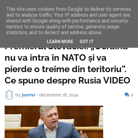
This site uses cookies from Google to deliver its services
and to analyze traffic. Your IP address and user-agent are
shared with Google along with performance and security
metrics to ensure quality of service, generate usage
statistics, and to detect and address abuse.
Pagina de pornire
LEARN MORE
GOT IT
Premierul Slovaciei: „Ucraina
nu va intra în NATO şi va
pierde o treime din teritoriu”.
Ce spune despre Rusia VIDEO
by
joanna
•
decembrie 18, 2024
0