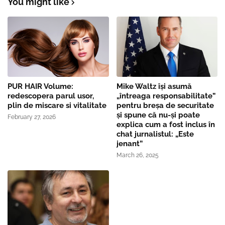
You might like
PUR HAIR Volume:
Mike Waltz îşi asumă
redescopera parul usor,
„întreaga responsabilitate”
plin de miscare si vitalitate
pentru breşa de securitate
și spune că nu-și poate
February 27, 2026
explica cum a fost inclus în
chat jurnalistul: „Este
jenant”
March 26, 2025