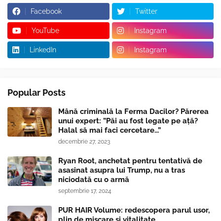
Facebook
Twitter
YouTube
Instagram
LinkedIn
Instagram
Popular Posts
Mână criminală la Ferma Dacilor? Părerea
unui expert: ”Păi au fost legate pe ață?
Halal să mai faci cercetare...”
decembrie 27, 2023
Ryan Root, anchetat pentru tentativă de
asasinat asupra lui Trump, nu a tras
niciodată cu o armă
septembrie 17, 2024
PUR HAIR Volume: redescopera parul usor,
plin de miscare si vitalitate