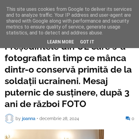
This site uses cookies from Google to deliver its services
and to analyze traffic. Your IP address and user-agent are
shared with Google along with performance and security
metrics to ensure quality of service, generate usage
statistics, and to detect and address abuse.
Pagina de pornire
LEARN MORE
GOT IT
Președintele din UE care s-a
fotografiat în timp ce mânca
dintr-o conservă primită de la
soldații ucraineni. Mesaj
puternic de susținere, după 3
ani de război FOTO
by
joanna
•
decembrie 28, 2024
0