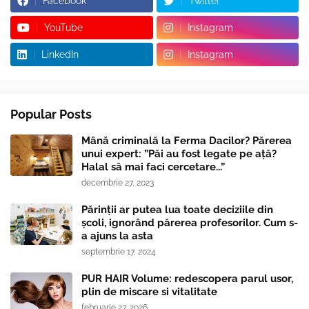
Facebook
Twitter
YouTube
Instagram
LinkedIn
Instagram
Popular Posts
Mână criminală la Ferma Dacilor? Părerea
unui expert: ”Păi au fost legate pe ață?
Halal să mai faci cercetare...”
decembrie 27, 2023
Părinții ar putea lua toate deciziile din
școli, ignorând părerea profesorilor. Cum s-
a ajuns la asta
septembrie 17, 2024
PUR HAIR Volume: redescopera parul usor,
plin de miscare si vitalitate
februarie 27, 2026