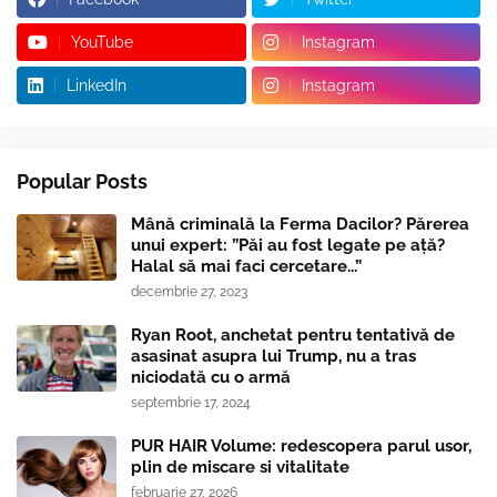
YouTube
Instagram
LinkedIn
Instagram
Popular Posts
Mână criminală la Ferma Dacilor? Părerea
unui expert: ”Păi au fost legate pe ață?
Halal să mai faci cercetare...”
decembrie 27, 2023
Ryan Root, anchetat pentru tentativă de
asasinat asupra lui Trump, nu a tras
niciodată cu o armă
septembrie 17, 2024
PUR HAIR Volume: redescopera parul usor,
plin de miscare si vitalitate
februarie 27, 2026