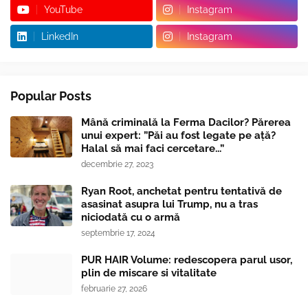
YouTube
Instagram
LinkedIn
Instagram
Popular Posts
Mână criminală la Ferma Dacilor? Părerea
unui expert: ”Păi au fost legate pe ață?
Halal să mai faci cercetare...”
decembrie 27, 2023
Ryan Root, anchetat pentru tentativă de
asasinat asupra lui Trump, nu a tras
niciodată cu o armă
septembrie 17, 2024
PUR HAIR Volume: redescopera parul usor,
plin de miscare si vitalitate
februarie 27, 2026