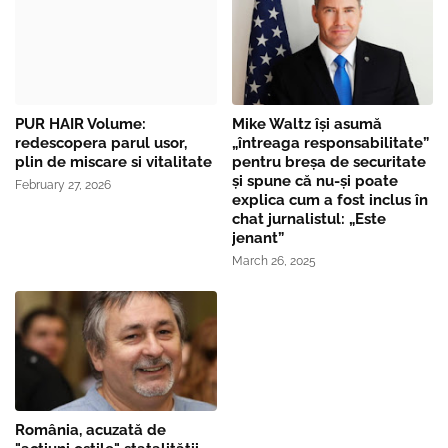
PUR HAIR Volume:
Mike Waltz îşi asumă
redescopera parul usor,
„întreaga responsabilitate”
plin de miscare si vitalitate
pentru breşa de securitate
și spune că nu-și poate
February 27, 2026
explica cum a fost inclus în
chat jurnalistul: „Este
jenant”
March 26, 2025
România, acuzată de