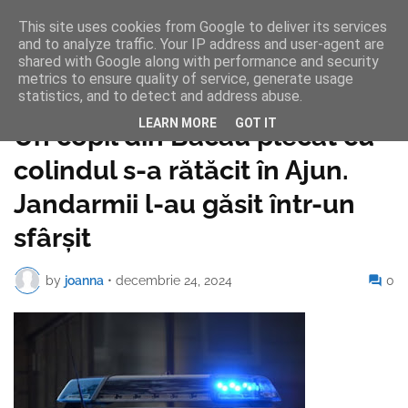
This site uses cookies from Google to deliver its services
and to analyze traffic. Your IP address and user-agent are
shared with Google along with performance and security
metrics to ensure quality of service, generate usage
statistics, and to detect and address abuse.
Pagina de pornire
LEARN MORE
GOT IT
Un copil din Bacău plecat cu
colindul s-a rătăcit în Ajun.
Jandarmii l-au găsit într-un
sfârșit
by
joanna
•
decembrie 24, 2024
0