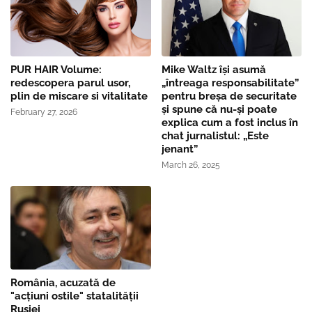
PUR HAIR Volume:
Mike Waltz îşi asumă
redescopera parul usor,
„întreaga responsabilitate”
plin de miscare si vitalitate
pentru breşa de securitate
și spune că nu-și poate
February 27, 2026
explica cum a fost inclus în
chat jurnalistul: „Este
jenant”
March 26, 2025
România, acuzată de
"acțiuni ostile" statalității
Rusiei