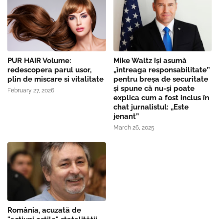
PUR HAIR Volume:
Mike Waltz îşi asumă
redescopera parul usor,
„întreaga responsabilitate”
plin de miscare si vitalitate
pentru breşa de securitate
și spune că nu-și poate
February 27, 2026
explica cum a fost inclus în
chat jurnalistul: „Este
jenant”
March 26, 2025
România, acuzată de