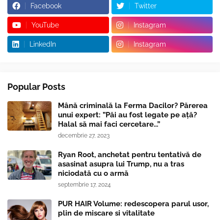
Facebook
Twitter
YouTube
Instagram
LinkedIn
Instagram
Popular Posts
Mână criminală la Ferma Dacilor? Părerea
unui expert: ”Păi au fost legate pe ață?
Halal să mai faci cercetare...”
decembrie 27, 2023
Ryan Root, anchetat pentru tentativă de
asasinat asupra lui Trump, nu a tras
niciodată cu o armă
septembrie 17, 2024
PUR HAIR Volume: redescopera parul usor,
plin de miscare si vitalitate